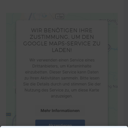
WIR BENÖTIGEN IHRE
ZUSTIMMUNG, UM DEN
GOOGLE MAPS-SERVICE ZU
LADEN!
Wir verwenden einen Service eines
Drittanbieters, um Karteninhalte
einzubetten. Dieser Service kann Daten
zu Ihren Aktivitäten sammeln. Bitte lesen
Sie die Details durch und stimmen Sie der
Nutzung des Service zu, um diese Karte
anzuzeigen.
Mehr Informationen
Akzeptieren